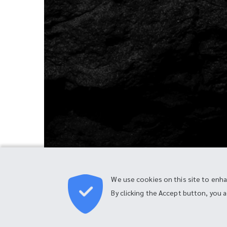
We use cookies on this site to enh
PRIVACY POLICY & COOKIE POLICY
By clicking the Accept button, you 
© COPYRIGHT 2026 ALL RIGHTS RESERVED BY JLP
ENGINEERING SERVICES CO., LTD.