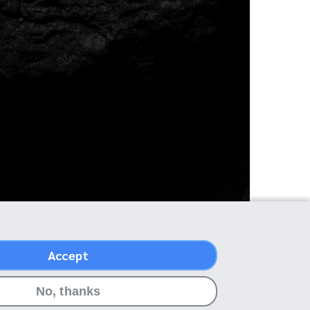
Accept
No, thanks