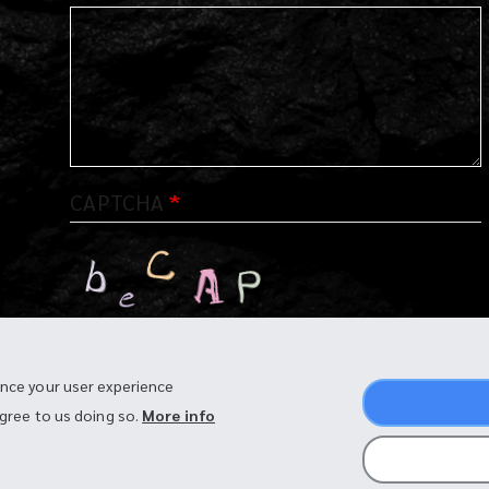
CAPTCHA
What code is in the image?
ance your user experience
agree to us doing so.
More info
Enter the characters shown in the image.
ส่งข้อความ
แสดงตัวอย่าง