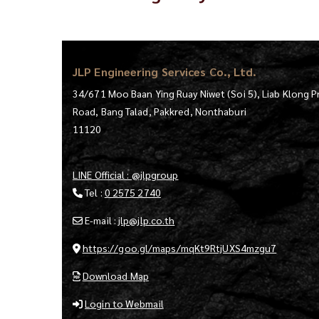
JLP Engineering Services Co., Ltd.
34/671 Moo Baan Ying Ruay Niwet (Soi 5), Liab Klong P
Road, Bang Talad, Pakkred, Nonthaburi
11120
LINE Official : @jlpgroup
Tel :
0 2575 2740
E-mail :
jlp@jlp.co.th
https://goo.gl/maps/mqKt9RtjUXS4mzgu7
Download Map
Login to Webmail