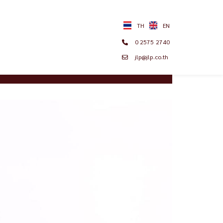
0 2575 2740
jlp@jlp.co.th